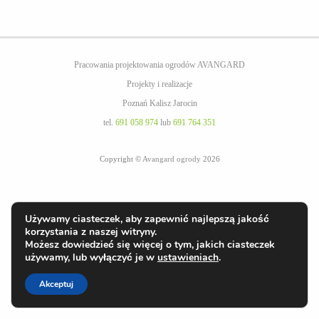
Pracowania projektowania ogrodów AVANGARD
Projekty i realizacje
Poznań Kalisz Jarocin
tel.
691 058 974
lub
691 764 351
Copyright ©
Avangard ogrody
2026
Używamy ciasteczek, aby zapewnić najlepszą jakość
korzystania z naszej witryny.
Możesz dowiedzieć się więcej o tym, jakich ciasteczek
używamy, lub wyłączyć je w
ustawieniach
.
Akceptuj