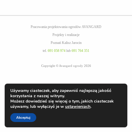
Pracowania projektowania ogrodów AVANGARD
Projekty i realizacje
Poznań Kalisz Jarocin
tel.
691 058 974
lub
691 764 351
Copyright ©
Avangard ogrody
2026
Używamy ciasteczek, aby zapewnić najlepszą jakość
korzystania z naszej witryny.
Możesz dowiedzieć się więcej o tym, jakich ciasteczek
używamy, lub wyłączyć je w
ustawieniach
.
Akceptuj