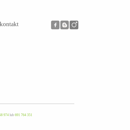
kontakt
58 974
lub
691 764 351