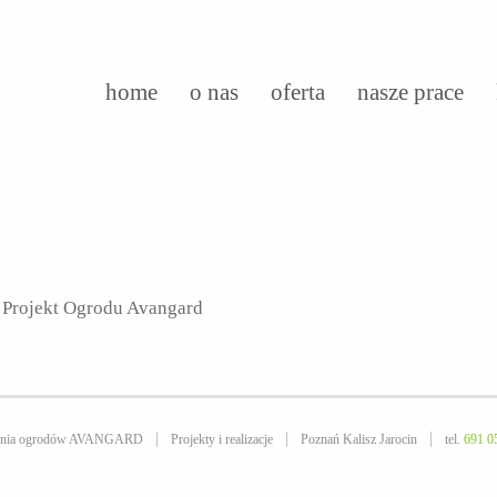
home
o nas
oferta
nasze prace
a Projekt Ogrodu Avangard
owania ogrodów AVANGARD
Projekty i realizacje
Poznań Kalisz Jarocin
tel.
691 0