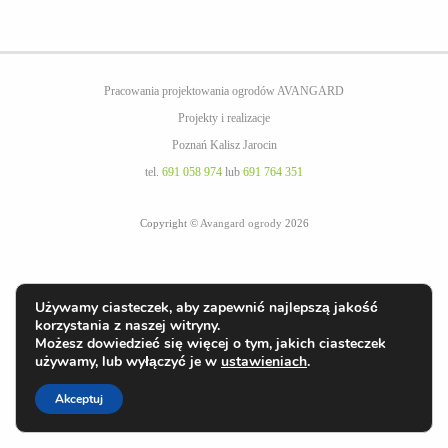
Pracowania projektowania ogrodów AVANGARD
Projekty i realizacje
Poznań Kalisz Jarocin
tel.
691 058 974
lub
691 764 351
Copyright ©
Avangard ogrody
2026
Używamy ciasteczek, aby zapewnić najlepszą jakość
korzystania z naszej witryny.
Możesz dowiedzieć się więcej o tym, jakich ciasteczek
używamy, lub wyłączyć je w
ustawieniach
.
Akceptuj