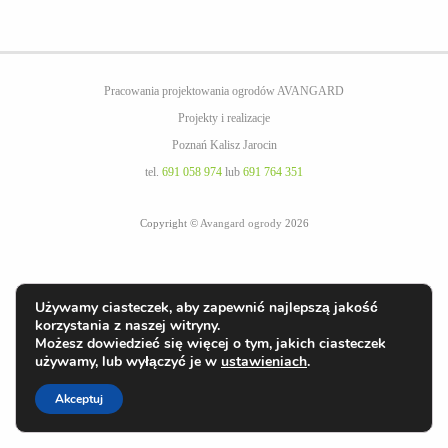
Pracowania projektowania ogrodów AVANGARD
Projekty i realizacje
Poznań Kalisz Jarocin
tel.
691 058 974
lub
691 764 351
Copyright ©
Avangard ogrody
2026
Używamy ciasteczek, aby zapewnić najlepszą jakość
korzystania z naszej witryny.
Możesz dowiedzieć się więcej o tym, jakich ciasteczek
używamy, lub wyłączyć je w
ustawieniach
.
Akceptuj