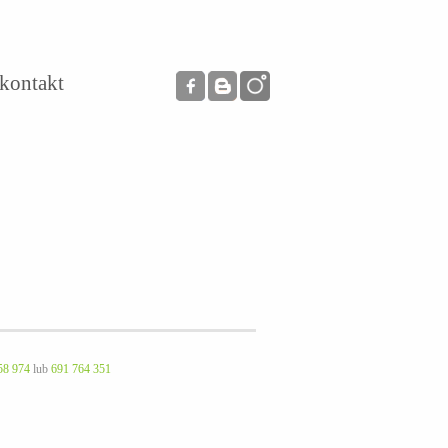
kontakt
58 974
lub
691 764 351