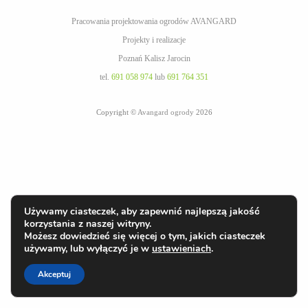
Pracowania projektowania ogrodów AVANGARD
Projekty i realizacje
Poznań Kalisz Jarocin
tel.
691 058 974
lub
691 764 351
Copyright ©
Avangard ogrody
2026
Używamy ciasteczek, aby zapewnić najlepszą jakość
korzystania z naszej witryny.
Możesz dowiedzieć się więcej o tym, jakich ciasteczek
używamy, lub wyłączyć je w
ustawieniach
.
Akceptuj