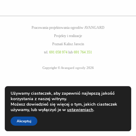
Pracowania projektowania ogrodów AVANGARD
Projekty i realizacje
Poznań Kalisz Jarocin
tel.
691 058 974
lub
691 764 351
Copyright ©
Avangard ogrody
2026
Używamy ciasteczek, aby zapewnić najlepszą jakość
korzystania z naszej witryny.
Możesz dowiedzieć się więcej o tym, jakich ciasteczek
używamy, lub wyłączyć je w
ustawieniach
.
Akceptuj