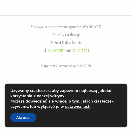
Pracowania projektowania ogrodów AVANGARD
Projekty i realizacje
Poznań Kalisz Jarocin
tel.
691 058 974
lub
691 764 351
Copyright ©
Avangard ogrody
2026
Używamy ciasteczek, aby zapewnić najlepszą jakość
korzystania z naszej witryny.
Możesz dowiedzieć się więcej o tym, jakich ciasteczek
używamy, lub wyłączyć je w
ustawieniach
.
Akceptuj