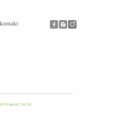
kontakt
58 974
lub
691 764 351