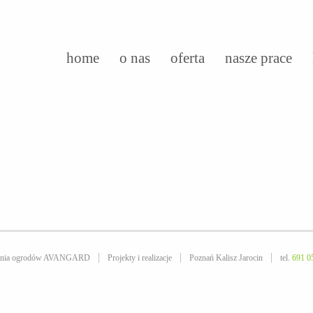
home
o nas
oferta
nasze prace
owania ogrodów AVANGARD
Projekty i realizacje
Poznań Kalisz Jarocin
tel.
691 0