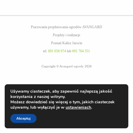
Pracowania projektowania ogrodów AVANGARD
Projekty i realizacje
Poznań Kalisz Jarocin
tel.
691 058 974
lub
691 764 351
Copyright ©
Avangard ogrody
2026
Używamy ciasteczek, aby zapewnić najlepszą jakość
korzystania z naszej witryny.
Możesz dowiedzieć się więcej o tym, jakich ciasteczek
używamy, lub wyłączyć je w
ustawieniach
.
Akceptuj