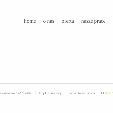
home
o nas
oferta
nasze prace
owania ogrodów AVANGARD
Projekty i realizacje
Poznań Kalisz Jarocin
tel.
691 0