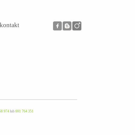
kontakt
58 974
lub
691 764 351