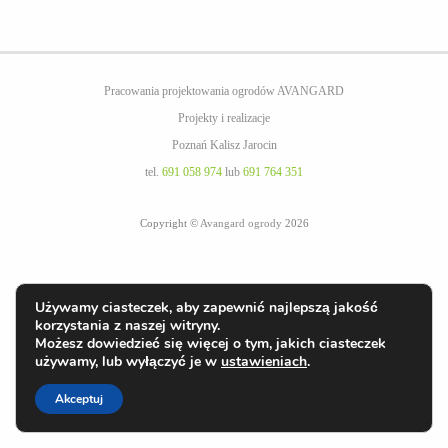
Pracowania projektowania ogrodów AVANGARD
Projekty i realizacje
Poznań Kalisz Jarocin
tel.
691 058 974
lub
691 764 351
Copyright ©
Avangard ogrody
2026
Używamy ciasteczek, aby zapewnić najlepszą jakość
korzystania z naszej witryny.
Możesz dowiedzieć się więcej o tym, jakich ciasteczek
używamy, lub wyłączyć je w
ustawieniach
.
Akceptuj