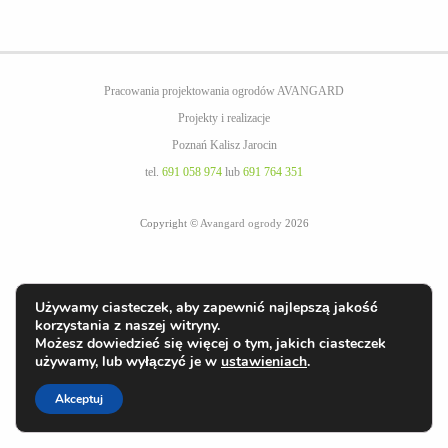
Pracowania projektowania ogrodów AVANGARD
Projekty i realizacje
Poznań Kalisz Jarocin
tel.
691 058 974
lub
691 764 351
Copyright ©
Avangard ogrody
2026
Używamy ciasteczek, aby zapewnić najlepszą jakość
korzystania z naszej witryny.
Możesz dowiedzieć się więcej o tym, jakich ciasteczek
używamy, lub wyłączyć je w
ustawieniach
.
Akceptuj