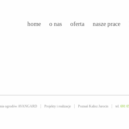
home
o nas
oferta
nasze prace
owania ogrodów AVANGARD
Projekty i realizacje
Poznań Kalisz Jarocin
tel.
691 0