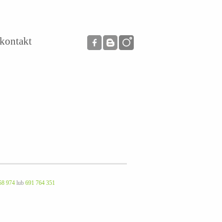
kontakt
58 974
lub
691 764 351