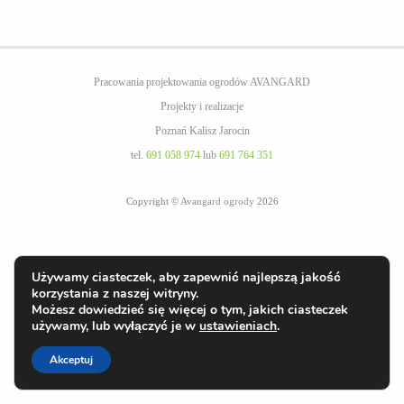
Pracowania projektowania ogrodów AVANGARD
Projekty i realizacje
Poznań Kalisz Jarocin
tel.
691 058 974
lub
691 764 351
Copyright ©
Avangard ogrody
2026
Używamy ciasteczek, aby zapewnić najlepszą jakość
korzystania z naszej witryny.
Możesz dowiedzieć się więcej o tym, jakich ciasteczek
używamy, lub wyłączyć je w
ustawieniach
.
Akceptuj