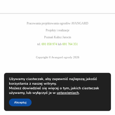
Pracowania projektowania ogrodów AVANGARD
Projekty i realizacje
Poznań Kalisz Jarocin
tel.
691 058 974
lub
691 764 351
Copyright ©
Avangard ogrody
2026
Używamy ciasteczek, aby zapewnić najlepszą jakość
korzystania z naszej witryny.
Możesz dowiedzieć się więcej o tym, jakich ciasteczek
używamy, lub wyłączyć je w
ustawieniach
.
Akceptuj