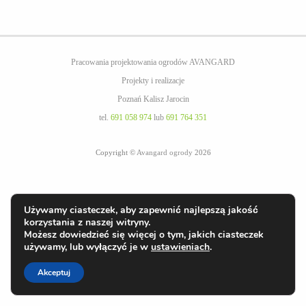
Pracowania projektowania ogrodów AVANGARD
Projekty i realizacje
Poznań Kalisz Jarocin
tel.
691 058 974
lub
691 764 351
Copyright ©
Avangard ogrody
2026
Używamy ciasteczek, aby zapewnić najlepszą jakość
korzystania z naszej witryny.
Możesz dowiedzieć się więcej o tym, jakich ciasteczek
używamy, lub wyłączyć je w
ustawieniach
.
Akceptuj