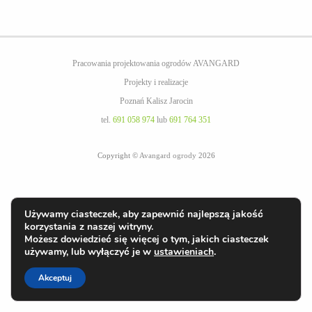
Pracowania projektowania ogrodów AVANGARD
Projekty i realizacje
Poznań Kalisz Jarocin
tel.
691 058 974
lub
691 764 351
Copyright ©
Avangard ogrody
2026
Używamy ciasteczek, aby zapewnić najlepszą jakość
korzystania z naszej witryny.
Możesz dowiedzieć się więcej o tym, jakich ciasteczek
używamy, lub wyłączyć je w
ustawieniach
.
Akceptuj