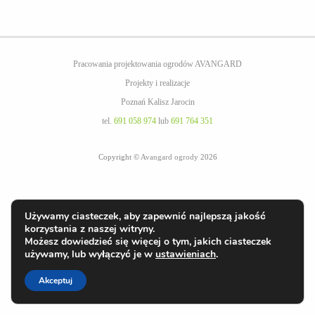
Pracowania projektowania ogrodów AVANGARD
Projekty i realizacje
Poznań Kalisz Jarocin
tel.
691 058 974
lub
691 764 351
Copyright ©
Avangard ogrody
2026
Używamy ciasteczek, aby zapewnić najlepszą jakość
korzystania z naszej witryny.
Możesz dowiedzieć się więcej o tym, jakich ciasteczek
używamy, lub wyłączyć je w
ustawieniach
.
Akceptuj