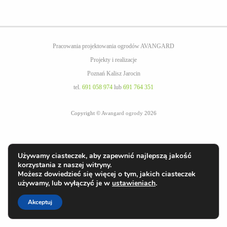
Pracowania projektowania ogrodów AVANGARD
Projekty i realizacje
Poznań Kalisz Jarocin
tel.
691 058 974
lub
691 764 351
Copyright ©
Avangard ogrody
2026
Używamy ciasteczek, aby zapewnić najlepszą jakość
korzystania z naszej witryny.
Możesz dowiedzieć się więcej o tym, jakich ciasteczek
używamy, lub wyłączyć je w
ustawieniach
.
Akceptuj